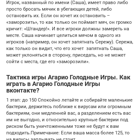
Игрок, названный по имени (Саша), имеет право либо
просто бросать мячик в убегающих детей, либо
остановить их. Если он хочет их остановить –
«заморозить», то как только он поймает мяч, он громко
кричит: «Штандер!». И все игроки должны замереть на
месте. Саша начинает целиться мячом в одного из
игроков (например, он хочет запятнать Сережу). Сережа,
как только он видит, что его хочет запятнать Саша,
может уклоняться в сторону, приседать, но не может
сойти с места, где его «заморозили».
Тактика игры Агарио Голодные Игры. Как
играть в Агарио Голодные Игры
вконтакте?
1 этап: до 150 Спокойно летайте и собирайте маленькие
бактерии, держитесь поближе к вирусам или огромным
бактериям, они медленней вас, а разделением есть вас
им не выгодно, и относительно крупные бактерии под
риском быть уничтоженными тоже не будут к вам
подходить.Примечание: Если ваша масса более 125, то
на вирусы заплывать не стоит.