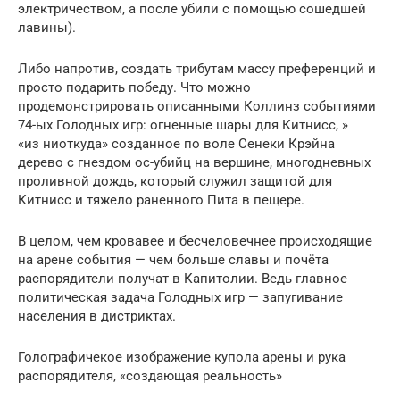
электричеством, а после убили с помощью сошедшей
лавины).
Либо напротив, создать трибутам массу преференций и
просто подарить победу. Что можно
продемонстрировать описанными Коллинз событиями
74-ых Голодных игр: огненные шары для Китнисс, »
«из ниоткуда» созданное по воле Сенеки Крэйна
дерево с гнездом ос-убийц на вершине, многодневных
проливной дождь, который служил защитой для
Китнисс и тяжело раненного Пита в пещере.
В целом, чем кровавее и бесчеловечнее происходящие
на арене события — чем больше славы и почёта
распорядители получат в Капитолии. Ведь главное
политическая задача Голодных игр — запугивание
населения в дистриктах.
Голографичекое изображение купола арены и рука
распорядителя, «создающая реальность»