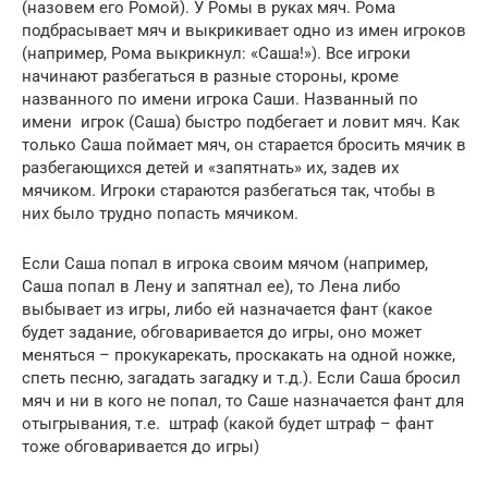
(назовем его Ромой). У Ромы в руках мяч. Рома
подбрасывает мяч и выкрикивает одно из имен игроков
(например, Рома выкрикнул: «Саша!»). Все игроки
начинают разбегаться в разные стороны, кроме
названного по имени игрока Саши. Названный по
имени игрок (Саша) быстро подбегает и ловит мяч. Как
только Саша поймает мяч, он старается бросить мячик в
разбегающихся детей и «запятнать» их, задев их
мячиком. Игроки стараются разбегаться так, чтобы в
них было трудно попасть мячиком.
Если Саша попал в игрока своим мячом (например,
Саша попал в Лену и запятнал ее), то Лена либо
выбывает из игры, либо ей назначается фант (какое
будет задание, обговаривается до игры, оно может
меняться – прокукарекать, проскакать на одной ножке,
спеть песню, загадать загадку и т.д.). Если Саша бросил
мяч и ни в кого не попал, то Саше назначается фант для
отыгрывания, т.е. штраф (какой будет штраф – фант
тоже обговаривается до игры)