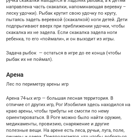
ручка скакалки находятся в ладонях рыбака, а к детям
направлена часть скакалки, напоминающая веревку –
леску удочки). Рыбак крутит свою удочку по кругу,
пытаясь задеть веревкой (скакалкой) ноги детей. Дети
подпрыгивают вверх при приближении удочки, чтобы
скакалка их не задела. Если скакалка задела ноги
ребенка, то его «поймали», и он выходит из игры.
Задача рыбок — остаться в игре до ее конца (чтобы
рыбак их не поймал).
Арена
Лес по периметру арены игр
Арена 74-ых игр — большая лесная территория. В
отличие от других игр, Рог Изобилия здесь находился на
краю арены, чтобы трибуты не смогли по нему
ориентироваться. В Роге можно было найти оружие,
медикаменты, провизию, снаряжение и другие
полезные вещи. На арене есть леса, ручьи, луга, поле,
пещеры и озера. Предполагается, что чтобы добраться