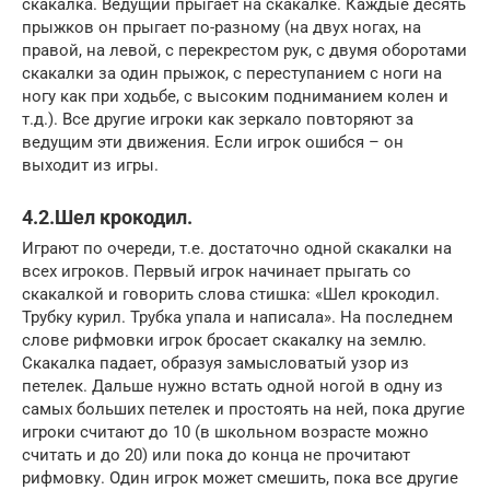
скакалка. Ведущий прыгает на скакалке. Каждые десять
прыжков он прыгает по-разному (на двух ногах, на
правой, на левой, с перекрестом рук, с двумя оборотами
скакалки за один прыжок, с переступанием с ноги на
ногу как при ходьбе, с высоким подниманием колен и
т.д.). Все другие игроки как зеркало повторяют за
ведущим эти движения. Если игрок ошибся – он
выходит из игры.
4.2.Шел крокодил.
Играют по очереди, т.е. достаточно одной скакалки на
всех игроков. Первый игрок начинает прыгать со
скакалкой и говорить слова стишка: «Шел крокодил.
Трубку курил. Трубка упала и написала». На последнем
слове рифмовки игрок бросает скакалку на землю.
Скакалка падает, образуя замысловатый узор из
петелек. Дальше нужно встать одной ногой в одну из
самых больших петелек и простоять на ней, пока другие
игроки считают до 10 (в школьном возрасте можно
считать и до 20) или пока до конца не прочитают
рифмовку. Один игрок может смешить, пока все другие