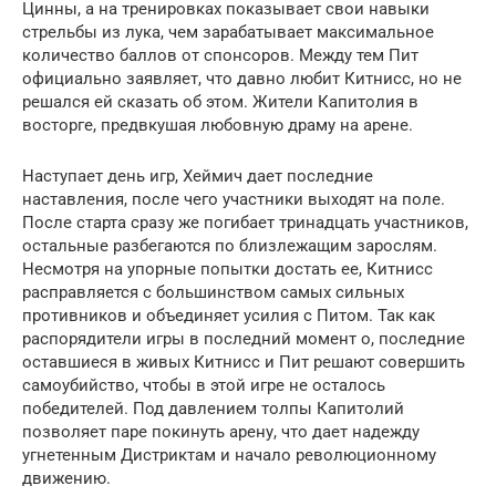
Цинны, а на тренировках показывает свои навыки
стрельбы из лука, чем зарабатывает максимальное
количество баллов от спонсоров. Между тем Пит
официально заявляет, что давно любит Китнисс, но не
решался ей сказать об этом. Жители Капитолия в
восторге, предвкушая любовную драму на арене.
Наступает день игр, Хеймич дает последние
наставления, после чего участники выходят на поле.
После старта сразу же погибает тринадцать участников,
остальные разбегаются по близлежащим зарослям.
Несмотря на упорные попытки достать ее, Китнисс
расправляется с большинством самых сильных
противников и объединяет усилия с Питом. Так как
распорядители игры в последний момент о, последние
оставшиеся в живых Китнисс и Пит решают совершить
самоубийство, чтобы в этой игре не осталось
победителей. Под давлением толпы Капитолий
позволяет паре покинуть арену, что дает надежду
угнетенным Дистриктам и начало революционному
движению.