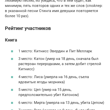
любимую песню, но убедись, что в ней будет, как
минимум, пять повторов одних и тех же слов (спойлер:
в указанной песни Стинга имя девушки повторяется
более 10 раз).
Рейтинг участников
Книга
1 место: Китнисс Эвердин и Пит Мелларк
3 место: Катон (умер на 18 день, сначала был
растерзан переродками, а затем добит стрелой
Китнисс)
4 место: Лиса (умерла на 16 день, съела
ядовитые ягоды морника)
5 место: Цеп (умер на 15 день,
предположительно убит Катоном)
6 место: Мирта (умерла на 13 день, убита Цепом)