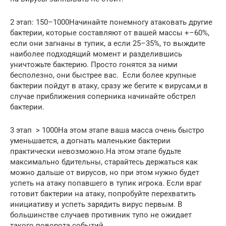
2 этап: 150–1000Начинайте понемногу атаковать другие
бактерии, которые составляют от вашей массы +–60%,
если они загнаны в тупик, а если 25–35%, то выждите
наиболее подходящий момент и разделившись
уничтожьте бактерию. Просто гонятся за ними
бесполезно, они быстрее вас. Если более крупные
бактерии пойдут в атаку, сразу же бегите к вирусам,и в
случае приближения соперника начинайте обстрел
бактерии.
3 этап > 1000На этом этапе ваша масса очень быстро
уменьшается, а догнать маленькие бактерии
практически невозможно.На этом этапе будьте
максимально бдительны, старайтесь держаться как
можно дальше от вирусов, но при этом нужно будет
успеть на атаку попавшего в тупик игрока. Если враг
готовит бактерии на атаку, попробуйте перехватить
инициативу и успеть зарядить вирус первым. В
большинстве случаев противник тупо не ожидает
такого поворота событий.