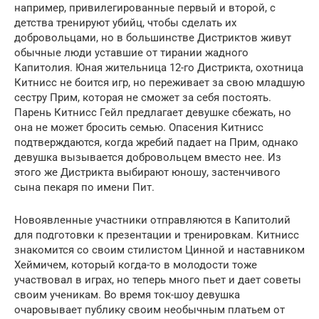
например, привилегированные первый и второй, с
детства тренируют убийц, чтобы сделать их
добровольцами, но в большинстве Дистриктов живут
обычные люди уставшие от тирании жадного
Капитолия. Юная жительница 12-го Дистрикта, охотница
Китнисс не боится игр, но переживает за свою младшую
сестру Прим, которая не сможет за себя постоять.
Парень Китнисс Гейл предлагает девушке сбежать, но
она не может бросить семью. Опасения Китнисс
подтверждаются, когда жребий падает на Прим, однако
девушка вызывается добровольцем вместо нее. Из
этого же Дистрикта выбирают юношу, застенчивого
сына пекаря по имени Пит.
Новоявленные участники отправляются в Капитолий
для подготовки к презентации и тренировкам. Китнисс
знакомится со своим стилистом Цинной и наставником
Хеймичем, который когда-то в молодости тоже
участвовал в играх, но теперь много пьет и дает советы
своим ученикам. Во время ток-шоу девушка
очаровывает публику своим необычным платьем от