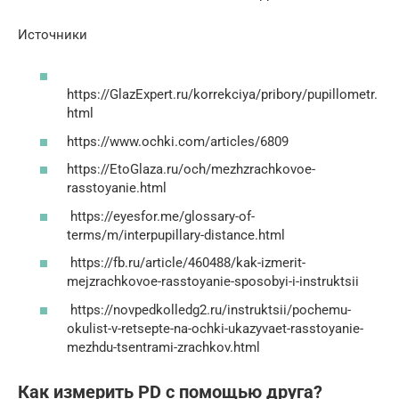
Источники
https://GlazExpert.ru/korrekciya/pribory/pupillometr.
html
https://www.ochki.com/articles/6809
https://EtoGlaza.ru/och/mezhzrachkovoe-
rasstoyanie.html
https://eyesfor.me/glossary-of-
terms/m/interpupillary-distance.html
https://fb.ru/article/460488/kak-izmerit-
mejzrachkovoe-rasstoyanie-sposobyi-i-instruktsii
https://novpedkolledg2.ru/instruktsii/pochemu-
okulist-v-retsepte-na-ochki-ukazyvaet-rasstoyanie-
mezhdu-tsentrami-zrachkov.html
Как измерить PD с помощью друга?