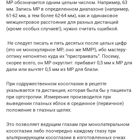
МР обозначается одним целым числом. Например, 63
мм. Запись МР в определенном диапазоне (например,
61-62 мм, а тем более 62-64 мм), как и одинаковое
межцентровое расстояние для разных дистанций
(кроме особых случаев!), нужно считать ошибкой.
Не следует писать и пять десятых после целых цифр
(это не монокулярное МР, оно же ММР!), ибо мастеру-
оптику непонятно куда их “пристраивать”. Посему,
скорее всего, он МР округлит: прибавит 0,5 мм к МР для
дали или вычтет 0,5 мм из МР для близи.
При содружественном косоглазии в рецепте
указывается та дистанция, которая была бы у пациента
при ортотропии. Измерение производится при
выведении глазных яблок в срединное (первичное)
положение в глазных щелях.
Это позволяет ведущим глазам при монолатеральном
косоглазии либо поочередно каждому глазу при
альтернирующем косоглазии в изготовленных очках