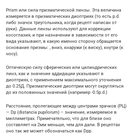
Prism или сила призматической линзы. Эта величина
измеряется в призматических диоптриях (то есть p.d.
либо значок треугольника, когда рецепт написан от
руки). Данные линзы используют для коррекции
косоглазия, и при назначении в зависимости от его
вида указывают, в какую именно сторону обращается
основание призмы: , вниз, кнаружи (к виску), кнутри (к
носу).
Оптическую силу сферических или цилиндрических
линз, как и значение аддидации указывают в
диоптриях, с применением максимального уточнения
до 0.25Д. Призматические диоптрии могут округляться
до их половинных значений (например -0.5p.d.)
Расстояние, пролегающее между центрами зрачков (РЦ)
— Dp (distancia pupilorum) – значение, измеряемое в
миллиметрах. Примечательно, что для близи оно
составляет на 2мм меньше, чем для дали. В рецептах
оно так же может обозначаться как Dpp.