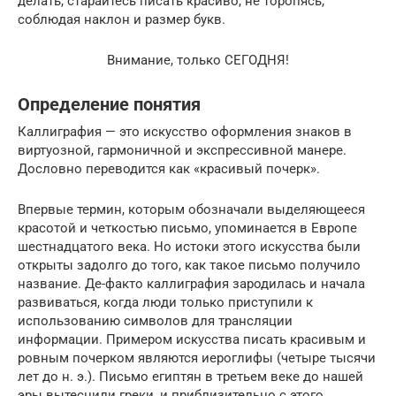
делать, старайтесь писать красиво, не торопясь,
соблюдая наклон и размер букв.
Внимание, только СЕГОДНЯ!
Определение понятия
Каллиграфия — это искусство оформления знаков в
виртуозной, гармоничной и экспрессивной манере.
Дословно переводится как «красивый почерк».
Впервые термин, которым обозначали выделяющееся
красотой и четкостью письмо, упоминается в Европе
шестнадцатого века. Но истоки этого искусства были
открыты задолго до того, как такое письмо получило
название. Де-факто каллиграфия зародилась и начала
развиваться, когда люди только приступили к
использованию символов для трансляции
информации. Примером искусства писать красивым и
ровным почерком являются иероглифы (четыре тысячи
лет до н. э.). Письмо египтян в третьем веке до нашей
эры вытеснили греки, и приблизительно с этого