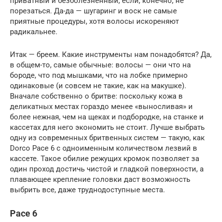
приватный и безболезненный, если, конечно, не
порезаться. Да-да — шугаринг и воск не самые
приятные процедуры, хотя волосы искореняют
радикальнее.
Итак — бреем. Какие инструменты нам понадобятся? Да,
в общем-то, самые обычные: волосы — они что на
бороде, что под мышками, что на лобке примерно
одинаковые (и совсем не такие, как на макушке).
Вначале собственно о бритве: поскольку кожа в
деликатных местах гораздо менее «выносливая» и
более нежная, чем на щеках и подбородке, на станке и
кассетах для него экономить не стоит. Лучше выбрать
одну из современных бритвенных систем — такую, как
Dorco Pace 6 с одноименным количеством лезвий в
кассете. Такое обилие режущих кромок позволяет за
один проход достичь чистой и гладкой поверхности, а
плавающее крепление головки даст возможность
выбрить все, даже труднодоступные места.
Pace 6