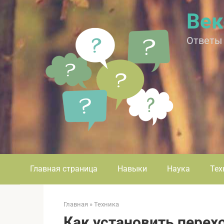
Перейти
Век
к
контенту
Ответы
Главная страница
Навыки
Наука
Тех
Главная
»
Техника
Как установить перехо