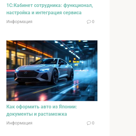
1С:Кабинет сотрудника: функционал,
настройка и интеграция сервиса
Информация
0
Как оформить авто из Японии:
документы и растаможка
Информация
0