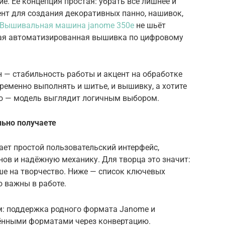
е. Её концепция простая: убрать все лишнее и
нт для создания декоративных панно, нашивок,
Вышивальная машина janome 350e
не шьёт
ная автоматизированная вышивка по цифровому
 — стабильность работы и акцент на обработке
временно выполнять и шитье, и вышивку, а хотите
то — модель выглядит логичным выбором.
льно получаете
ает простой пользовательский интерфейс,
ов и надёжную механику. Для творца это значит:
ше на творчество. Ниже — список ключевых
 важны в работе.
: поддержка родного формата Janome и
ёнными форматами через конвертацию.