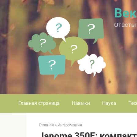
Перейти
Век
к
контенту
Ответы
Главная страница
Навыки
Наука
Тех
Главная
»
Информация
Janome 350E: компак