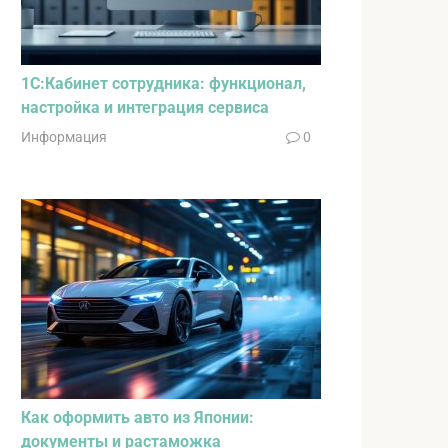
1С:Кабинет сотрудника: функционал,
настройка и интеграция сервиса
Информация
0
Как оформить авто из Японии:
документы и растаможка