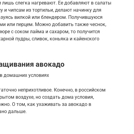
и лишь слегка нагревают. Ее добавляют в салаты
ясу и чипсам из тортильи, делают начинку для
льзуясь вилкой или блендером. Получившуюся
ми или перцем. Можно добавить также чеснок,
 пюре с соком лайма и сахаром, то получится
харной пудры, сливок, коньяка и кайенского
ащивания авокадо
 в домашних условиях
аточно неприхотливое. Конечно, в российском
рытом воздухе, но создать дома условия,
жно. О том, как ухаживать за авокадо в
ано дальше.