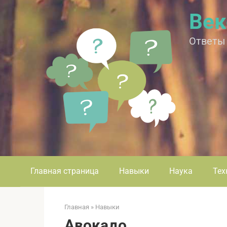
Перейти
Век
к
контенту
Ответы
Главная страница
Навыки
Наука
Тех
Главная
»
Навыки
Авокадо