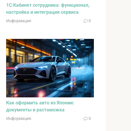
1С:Кабинет сотрудника: функционал,
настройка и интеграция сервиса
Информация
0
Как оформить авто из Японии:
документы и растаможка
Информация
0