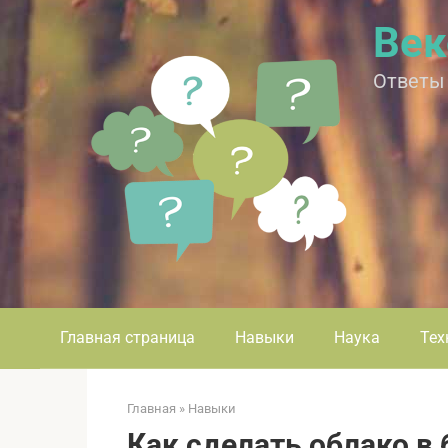
Перейти
Век
к
контенту
Ответы
Главная страница
Навыки
Наука
Тех
Главная
»
Навыки
Как сделать облако в