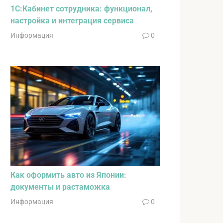
1С:Кабинет сотрудника: функционал,
настройка и интеграция сервиса
Информация
0
Как оформить авто из Японии:
документы и растаможка
Информация
0