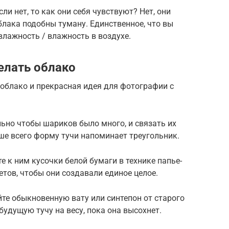
и нет, то как они себя чувствуют? Нет, они
блака подобны туману. Единственное, что вы
 влажность / влажность в воздухе.
елать облако
 облако и прекрасная идея для фотографии с
ьно чтобы шариков было много, и связать их
ше всего форму тучи напоминает треугольник.
 к ним кусочки белой бумаги в технике папье-
етов, чтобы они создавали единое целое.
йте обыкновенную вату или синтепон от старого
будущую тучу на весу, пока она высохнет.