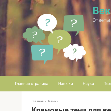
Перейти
Век
к
контенту
Ответы
Главная страница
Навыки
Наука
Тех
Главная
»
Навыки
Кремовые тени для век