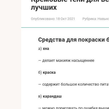
лучших
Опубликовано:
18 Окт 2021
Рубрика:
Навык
Средства для покраски 
а)
хна
— делает макияж насыщеннее
б)
краска
— содержит большое количество пит
в)
карандаш
— можно дорисовать по ошибке выщи