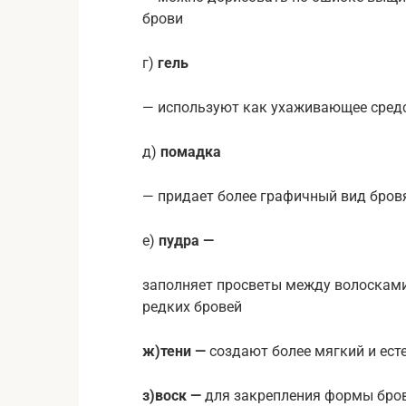
брови
г)
гель
— используют как ухаживающее средс
д)
помадка
— придает более графичный вид бровя
е)
пудра —
заполняет просветы между волосками,
редких бровей
ж)
тени —
создают более мягкий и ест
з)
воск —
для закрепления формы бров