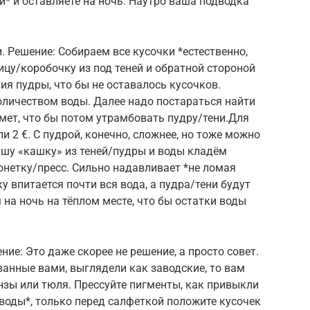
й* и оставляете на ночь. Наутро ваша подводка
. Решение: Собираем все кусочки *естественно,
ницу/коробочку из под теней и обратной стороной
ия пудры, что бы не оставалось кусочков.
оличеством воды. Далее надо постараться найти
мет, что бы потом утрамбовать пудру/тени.Для
и 2 €. С пудрой, конечно, сложнее, но тоже можно
ашу «кашку» из теней/пудры и воды кладём
онетку/пресс. Сильно надавливает *не ломая
ку впитается почти вся вода, а пудра/тени будут
а ночь на тёплом месте, что бы остатки воды
ие: Это даже скорее не решение, а просто совет.
ванные вами, выглядели как заводские, то вам
зы или тюля. Прессуйте пигменты, как привыкли
 воды*, только перед салфеткой положите кусочек