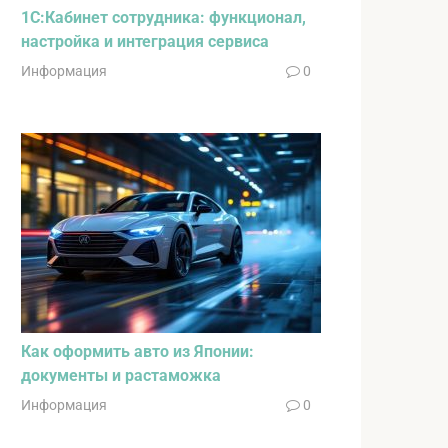
1С:Кабинет сотрудника: функционал,
настройка и интеграция сервиса
Информация
0
Как оформить авто из Японии:
документы и растаможка
Информация
0