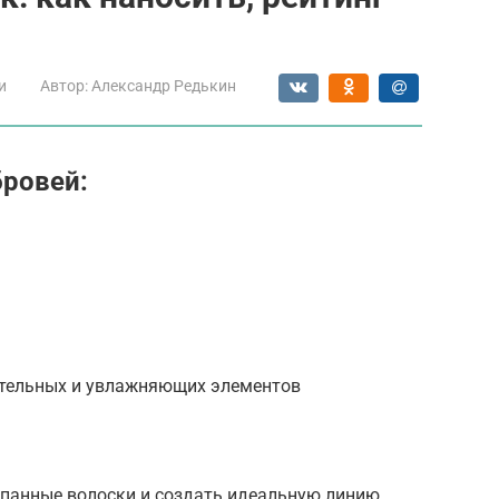
и
Автор:
Александр Редькин
бровей:
ательных и увлажняющих элементов
панные волоски и создать идеальную линию