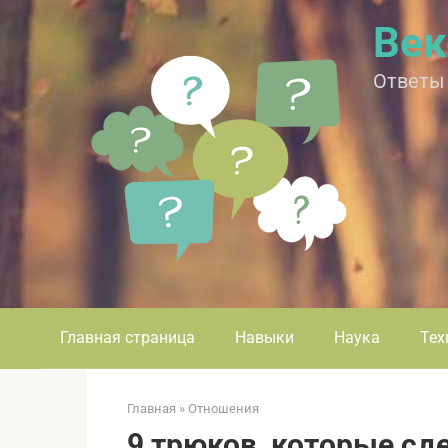
Перейти
Век
к
контенту
Ответы
Главная страница
Навыки
Наука
Тех
Главная
»
Отношения
9 трюков, которые сд