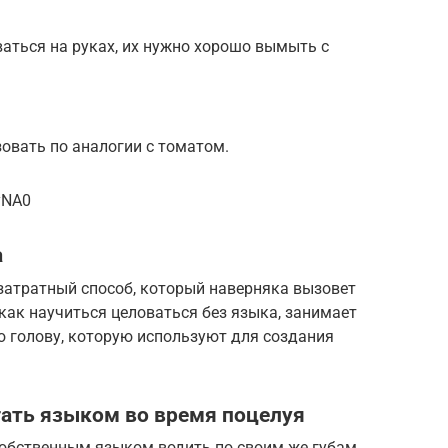
ваться на руках, их нужно хорошо вымыть с
овать по аналогии с томатом.
yNA0
а
затратный способ, который наверняка вызовет
 как научиться целоваться без языка, занимает
ю голову, которую используют для создания
гать языком во время поцелуя
собственным языком водить по своим же губам.