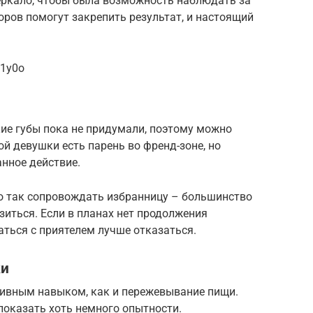
еркало, чтобы была возможность наблюдать за
оров помогут закрепить результат, и настоящий
91y0o
ие губы пока не придумали, поэтому можно
ой девушки есть парень во френд-зоне, но
нное действие.
о так сопровождать избранницу – большинство
зиться. Если в планах нет продолжения
аться с приятелем лучше отказаться.
ки
тивным навыком, как и пережевывание пищи.
оказать хоть немного опытности.