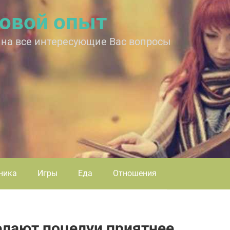
овой опыт
 на все интересующие Вас вопросы
ника
Игры
Еда
Отношения
елают поцелуи приятнее