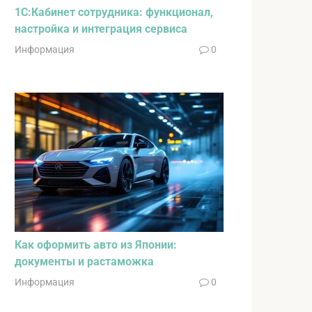
1С:Кабинет сотрудника: функционал,
настройка и интеграция сервиса
Информация
0
Как оформить авто из Японии:
документы и растаможка
Информация
0