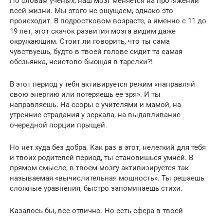
По словам ученых, наш мозг меняется на протяжении
всей жизни. Мы этого не ощущаем, однако это
происходит. В подростковом возрасте, а именно с 11 до
19 лет, этот скачок развития мозга видим даже
окружающим. Стоит ли говорить, что ты сама
чувствуешь, будто в твоей голове сидит та самая
обезьянка, неистово бьющая в тарелки?!
В этот период у тебя активируется режим «направляй
свою энергию или потеряешь ее зря». И ты
направляешь. На ссоры с учителями и мамой, на
утренние страдания у зеркала, на выдавливание
очередной порции прыщей.
Но нет худа без добра. Как раз в этот, нелегкий для тебя
и твоих родителей период, ты становишься умней. В
прямом смысле, в твоем мозгу активизируется так
называемая «вычислительная мощность». Ты решаешь
сложные уравнения, быстро запоминаешь стихи.
Казалось бы, все отлично. Но есть сфера в твоей