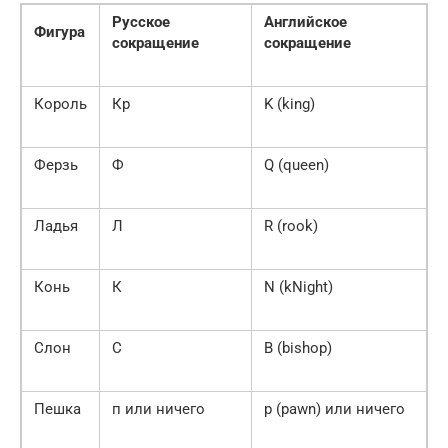
Русское
Английское
Фигура
сокращение
сокращение
Король
Кр
K (king)
Ферзь
Ф
Q (queen)
Ладья
Л
R (rook)
Конь
К
N (kNight)
Слон
С
B (bishop)
Пешка
п или ничего
p (pawn) или ничего