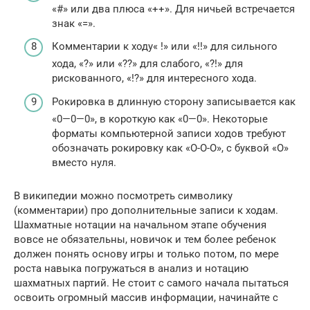
«#» или два плюса «++». Для ничьей встречается
знак «=».
Комментарии к ходу« !» или «!!» для сильного
хода, «?» или «??» для слабого, «?!» для
рискованного, «!?» для интересного хода.
Рокировка в длинную сторону записывается как
«0—0—0», в короткую как «0—0». Некоторые
форматы компьютерной записи ходов требуют
обозначать рокировку как «O-O-O», с буквой «O»
вместо нуля.
В википедии можно посмотреть символику
(комментарии) про дополнительные записи к ходам.
Шахматные нотации на начальном этапе обучения
вовсе не обязательны, новичок и тем более ребенок
должен понять основу игры и только потом, по мере
роста навыка погружаться в анализ и нотацию
шахматных партий. Не стоит с самого начала пытаться
освоить огромный массив информации, начинайте с