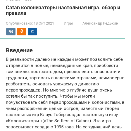
Сatan колонизаторы настольная игра. обзор и
правила
Опубликовано:
18 Окт 2021
Игры
Александр Редькин
Введение
В реальности далеко не каждый может позволить себе
отправится в новые, неизведанные края, приобрести
там землю, построить дом, преодолевать опасности и
трудности, торговать с далекими странами, неимоверно
разбогатеть, основать уважаемую династию
первопроходцев. Но многие в глубине души очень
хотели бы так поступить. Чтобы мы могли
почувствовать себя первопроходцами и колонистами, в
чьем распоряжении целый остров, известный творец
настольных игр Клаус Тобер создал настольную игру
«Колонизаторы «(«The Settlers of Catan»). Эта игра
завоевывает сердца с 1995 года. На сегодняшний день