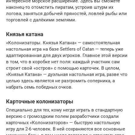
интересное морское расширение. Здесь вы сможете
наконец-то отомстить пиратам, устроив штурм их
логова, заняться добычей пряностей, ловлей рыбы или
торговлей с далёкими землями.
Князья катана
«Колонизаторы. Князья Катана» — самостоятельная
настольная игра на базе Settlers of Catan — теперь уже
адаптированная для двух игроков. Главное этой версии
в том, что в коробке нет поля: каждый участник сам
строит свой «остров» с помощью карточек. В целом,
«Князья Катана» — дуэльная настольная игра, разве что
целью здесь является не разгромить соперника, а
набрать семь победных очков.
Карточные колонизаторы
Специально для тех, кому негде играть в стандартную
версию с громоздким полем разработчики создали
карточных «Колонизаторов» — быструю настольную
игру для 2-6 человек. В ней сохраняются все основные