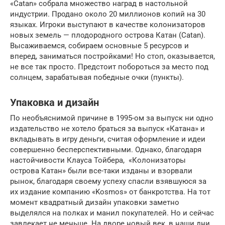
«Catan» собрала множество наград в настольной
индустрии. Продано около 20 миллионов копий на 30
языках. Игроки выступают в качестве колонизаторов
новых земель — плодородного острова Катан (Catan).
Высаживаемся, собираем основные 5 ресурсов и
вперед, заниматься постройками! Но стоп, оказывается,
не все так просто. Предстоит побороться за место под
солнцем, зарабатывая победные очки (пункты).
Упаковка и дизайн
По необъяснимой причине в 1995-ом за выпуск ни одно
издательство не хотело браться за выпуск «Катана» и
вкладывать в игру деньги, считая оформление и идеи
совершенно бесперспективными. Однако, благодаря
настойчивости Клауса Тойбера, «Колонизаторы
острова Катан» были все-таки изданы и взорвали
рынок, благодаря своему успеху спасли взявшуюся за
их издание компанию «Kosmos» от банкротства. На тот
момент квадратный дизайн упаковки заметно
выделялся на полках и манил покупателей. Но и сейчас
завлекает не меньше. На дворе новый век, в наши дни