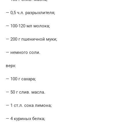
— 0,5 ч.л. разрыхлителя;
— 100-120 мл молока;
— 200 г пшеничной муки;
— немного соли.
верх:
— 100 г сахара;
— 50 г слив. масла.
— 1 ст.л. сока лимона;
— 4 куриных белка;