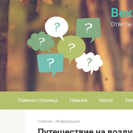
Перейти
Век
к
контенту
Ответы
Главная страница
Навыки
Наука
Тех
Главная
»
Информация
Путешествие на возд