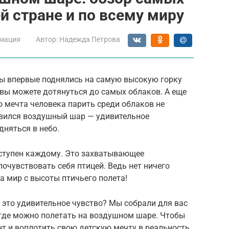
й стране и по всему миру
мация
Автор:
Надежда Петрова
 вы впервые поднялись на самую высокую горку
о вы можете дотянуться до самых облаков. А еще
о мечта человека парить среди облаков не
явился воздушный шар — удивительное
дняться в небо.
ступен каждому. Это захватывающее
очувствовать себя птицей. Ведь нет ничего
а мир с высоты птичьего полета!
 это удивительное чувство? Мы собрали для вас
 где можно полетать на воздушном шаре. Чтобы
т и воплотить свою детскую мечту в реальность.