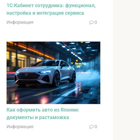
1С:Кабинет сотрудника: функционал,
настройка и интеграция сервиса
Информация
0
Как оформить авто из Японии:
документы и растаможка
Информация
0