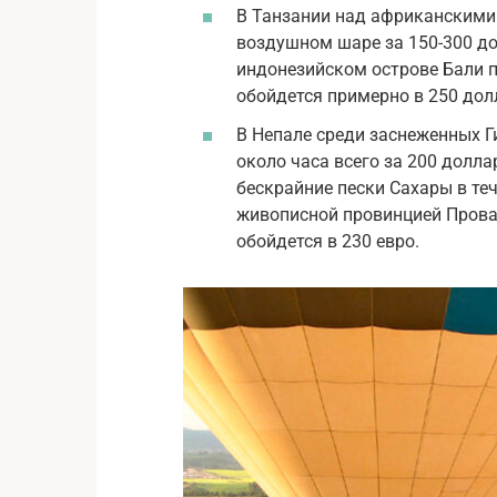
В Танзании над африканскими
воздушном шаре за 150-300 до
индонезийском острове Бали п
обойдется примерно в 250 долл
В Непале среди заснеженных 
около часа всего за 200 долл
бескрайние пески Сахары в теч
живописной провинцией Прова
обойдется в 230 евро.