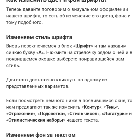
Теперь давайте поговорим о визуальном оформлении
нашего шрифта, то есть об изменение его цвета, фона и
тому подобного.
Изменяем стиль шрифта
Вновь переключаемся в блок «
Шрифт
» и там находим
синюю букву «
А
«. Нажмите на стрелочку рядом с ней и в
появившемся окошке выберете понравившейся вам
стиль.
Для этого достаточно кликнуть по одному из
представленных вариантов.
Если посмотреть немного ниже в появившемся окне, то
нам предлагают так же изменить «
Контур
«, «
Тень
«,
«
Отражение
«, «
Подсветка
«, «
Стиль чисел
«, «
Лигатуры
» и
«
Стилистические наборы
» нашего текста.
Изменяем фон за текстом