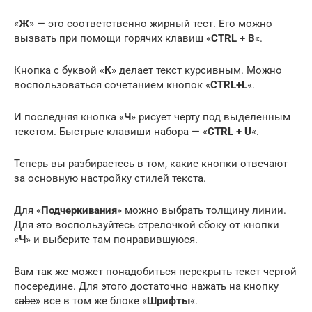
«
Ж
» — это соответственно жирный тест. Его можно
вызвать при помощи горячих клавиш «
CTRL + B
«.
Кнопка с буквой «
К
» делает текст курсивным. Можно
воспользоваться сочетанием кнопок «
CTRL+L
«.
И последняя кнопка «
Ч
» рисует черту под выделенным
текстом. Быстрые клавиши набора — «
CTRL + U
«.
Теперь вы разбираетесь в том, какие кнопки отвечают
за основную настройку стилей текста.
Для «
Подчеркивания
» можно выбрать толщину линии.
Для это воспользуйтесь стрелочкой сбоку от кнопки
«
Ч
» и выберите там понравившуюся.
Вам так же может понадобиться перекрыть текст чертой
посередине. Для этого достаточно нажать на кнопку
«
abe
» все в том же блоке «
Шрифты
«.