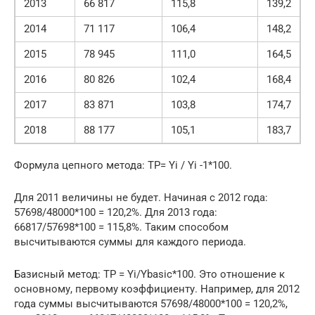
2013
66 817
115,8
139,2
2014
71 117
106,4
148,2
2015
78 945
111,0
164,5
2016
80 826
102,4
168,4
2017
83 871
103,8
174,7
2018
88 177
105,1
183,7
Формула цепного метода: ТР= Yi / Yi -1*100.
Для 2011 величины не будет. Начиная с 2012 года:
57698/48000*100 = 120,2%. Для 2013 года:
66817/57698*100 = 115,8%. Таким способом
высчитываются суммы для каждого периода.
Базисный метод: ТР = Yi/Ybasic*100. Это отношение к
основному, первому коэффициенту. Например, для 2012
года суммы высчитываются 57698/48000*100 = 120,2%,