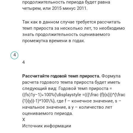
продолжительность периода будет равна
четырем, или 2015 минус 2011.
Так как в данном случае требуется рассчитать
темп прироста за несколько лет, то необходимо
знать продолжительность оцениваемого
промежутка времени в годах.
4
Рассчитайте годовой темп прироста.
Формула
расчета годового темпа прироста будет иметь
следующий вид: Годовой темп прироста =
((fs)1y−1)∗100%{\displaystyle =(({\frac {f}{s}})^{\frac
{1}{y}}-1)*100\%}, где f – конечное значение, s –
начальное значение, а y – количество лет
оцениваемого периода.
X
Источник информации