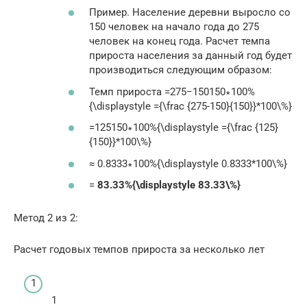
Пример. Население деревни выросло со
150 человек на начало года до 275
человек на конец года. Расчет темпа
прироста населения за данный год будет
производиться следующим образом:
Темп прироста =275−150150∗100%
{\displaystyle ={\frac {275-150}{150}}*100\%}
=125150∗100%{\displaystyle ={\frac {125}
{150}}*100\%}
≈ 0.8333∗100%{\displaystyle 0.8333*100\%}
=
83.33%{\displaystyle 83.33\%}
Метод 2 из 2:
Расчет годовых темпов прироста за несколько лет
1