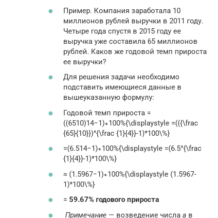
Пример. Компания заработала 10
миллионов рублей выручки в 2011 году.
Четыре года спустя в 2015 году ее
выручка уже составила 65 миллионов
рублей. Каков же годовой темп прироста
ее выручки?
Для решения задачи необходимо
подставить имеющиеся данные в
вышеуказанную формулу:
Годовой темп прироста =
((6510)14−1)∗100%{\displaystyle =(({\frac
{65}{10}})^{\frac {1}{4}}-1)*100\%}
=(6.514−1)∗100%{\displaystyle =(6.5^{\frac
{1}{4}}-1)*100\%}
≈ (1.5967−1)∗100%{\displaystyle (1.5967-
1)*100\%}
=
59.67% годового прироста
Примечание
— возведение числа
a
в