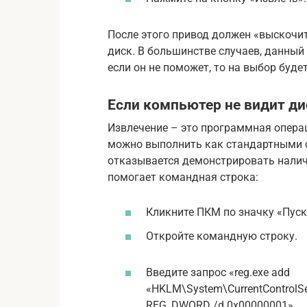
После этого привод должен «выскочит
диск. В большинстве случаев, данный 
если он не поможет, то на выбор буде
Если компьютер не видит д
Извлечение – это программная операц
можно выполнить как стандартными с
отказывается демонстрировать налич
помогает командная строка:
Кликните ПКМ по значку «Пуск
Откройте командную строку.
Введите запрос «reg.exe add
«HKLM\System\CurrentControlSet\
REG_DWORD /d 0x00000001».