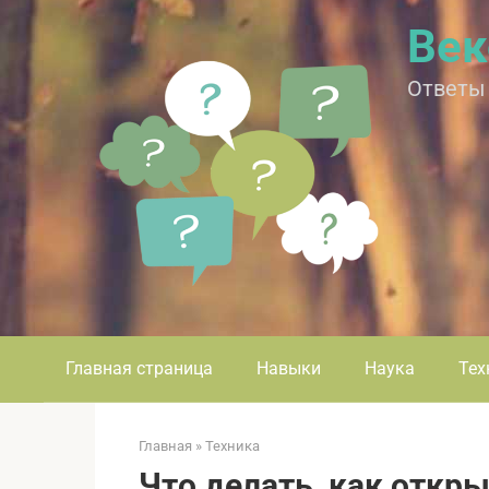
Перейти
Век
к
контенту
Ответы
Главная страница
Навыки
Наука
Тех
Главная
»
Техника
Что делать, как откр