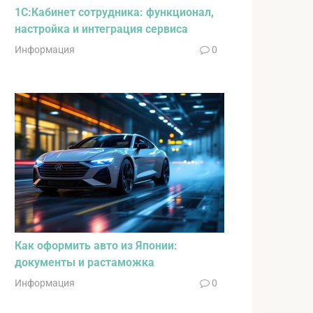
1С:Кабинет сотрудника: функционал,
настройка и интеграция сервиса
Информация
0
Как оформить авто из Японии:
документы и растаможка
Информация
0