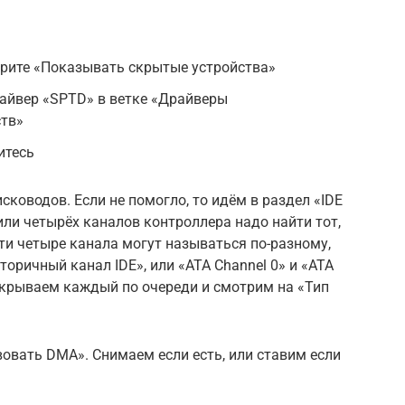
ерите «Показывать скрытые устройства»
райвер «SPTD» в ветке «Драйверы
тв»
итесь
сководов. Если не помогло, то идём в раздел «IDE
или четырёх каналов контроллера надо найти тот,
ти четыре канала могут называться по-разному,
оричный канал IDE», или «ATA Channel 0» и «ATA
 Открываем каждый по очереди и смотрим на «Тип
овать DMA». Снимаем если есть, или ставим если