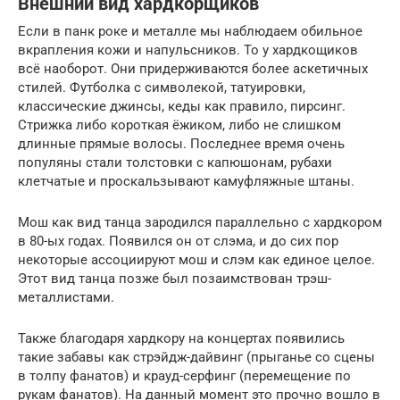
Внешний вид хардкорщиков
Если в панк роке и металле мы наблюдаем обильное
вкрапления кожи и напульсников. То у хардкощиков
всё наоборот. Они придерживаются более аскетичных
стилей. Футболка с символекой, татуировки,
классические джинсы, кеды как правило, пирсинг.
Стрижка либо короткая ёжиком, либо не слишком
длинные прямые волосы. Последнее время очень
популяны стали толстовки с капюшонам, рубахи
клетчатые и проскальзывают камуфляжные штаны.
Мош как вид танца зародился параллельно с хардкором
в 80-ых годах. Появился он от слэма, и до сих пор
некоторые ассоциируют мош и слэм как единое целое.
Этот вид танца позже был позаимствован трэш-
металлистами.
Также благодаря хардкору на концертах появились
такие забавы как стрэйдж-дайвинг (прыганье со сцены
в толпу фанатов) и крауд-серфинг (перемещение по
рукам фанатов). На данный момент это прочно вошло в