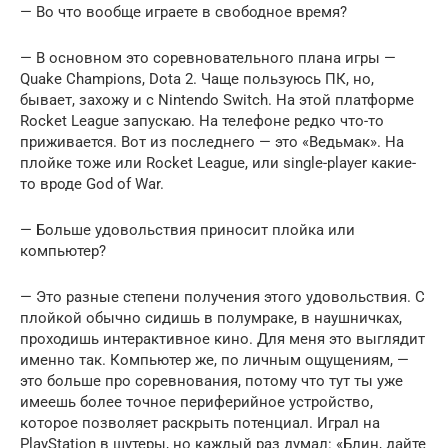
— Во что вообще играете в свободное время?
— В основном это соревновательного плана игры —
Quake Champions, Dota 2. Чаще пользуюсь ПК, но,
бывает, захожу и с Nintendo Switch. На этой платформе
Rocket League запускаю. На телефоне редко что-то
приживается. Вот из последнего — это «Ведьмак». На
плойке тоже или Rocket League, или single-player какие-
то вроде God of War.
— Больше удовольствия приносит плойка или
компьютер?
— Это разные степени получения этого удовольствия. С
плойкой обычно сидишь в полумраке, в наушничках,
проходишь интерактивное кино. Для меня это выглядит
именно так. Компьютер же, по личным ощущениям, —
это больше про соревнования, потому что тут ты уже
имеешь более точное периферийное устройство,
которое позволяет раскрыть потенциал. Играл на
PlayStation в шутеры, но каждый раз думал: «Блин, дайте