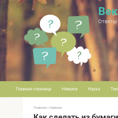
Перейти
Век
к
контенту
Ответы
Главная страница
Навыки
Наука
Тех
Главная
»
Навыки
Как сделать из бумаг