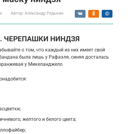
и
Автор:
Александр Редькин
ов. ЧЕРЕПАШКИ НИНДЗЯ
абывайте о том, что каждый из них имеет свой
бандана была лишь у Рафаэля, синяя досталась
 оранжевая у Микеланджело
понадобится:
асцветки;
ичневого, желтого и белого цвета;
оллофайбер;