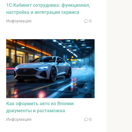
1С:Кабинет сотрудника: функционал,
настройка и интеграция сервиса
Информация
0
Как оформить авто из Японии:
документы и растаможка
Информация
0