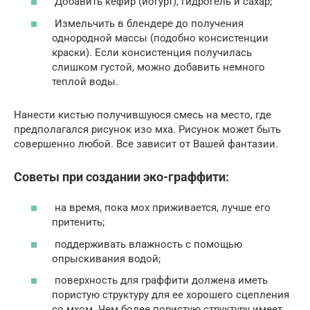
Добавить кефир (йогурт), гидрогель и сахар;
Измельчить в блендере до получения
однородной массы (подобно консистенции
краски). Если консистенция получилась
слишком густой, можно добавить немного
теплой воды.
Нанести кистью получившуюся смесь на место, где
предполагался рисунок изо мха. Рисунок может быть
совершенно любой. Все зависит от Вашей фантазии.
Советы при создании эко-граффити:
на время, пока мох приживается, лучше его
притенить;
поддерживать влажность с помощью
опрыскивания водой;
поверхность для граффити должена иметь
пористую структуру для ее хорошего сцепления
со мхом. Чем более пористую структуру имеет