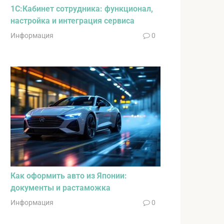
1С:Кабинет сотрудника: функционал,
настройка и интеграция сервиса
Информация
0
Как оформить авто из Японии:
документы и растаможка
Информация
0