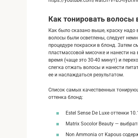
https://youtube.com/watch?v=b3-nyBtVI
Как тонировать волосы 
Как было сказано выше, краску надо 
волосы были осветлены, следует немн
процедуре покраски в блонд. Затем 
пластмассовой мисочке и нанести на
время (чаще это 30-40 минут) и пере
слегка отжать волосы и нанести пита
ее и наслаждаться результатом.
Список самых качественных тонирующ
оттенка блонд:
Estel Sense De Luxe оттенки 10.1
Matrix Socolor Beauty — выбра
Non Ammonia от Kapous содерж