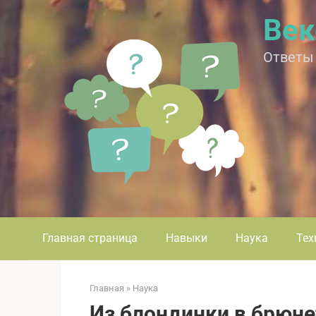
Перейти
Век
к
контенту
Ответы
Главная страница
Навыки
Наука
Тех
Главная
»
Наука
Из блондинки в брюнет