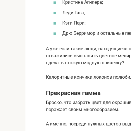
Кристина Агилера;
Леди Гага;
Кэти Пери;
Дрю Берримор и остальные пе
А уже если такие люди, находящиеся
отважились выполнить цветное мелиро
сделать схожую модную прическу?
Калоритные кончики локонов полюби
Прекрасная гамма
Броско, что избрать цвет для окраши
поражает своим многообразием.
А именно, посреди нужных цветов вы