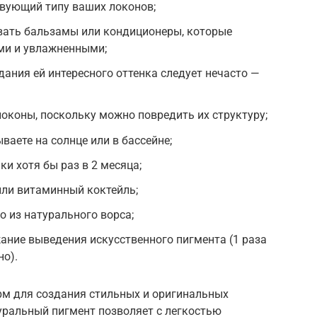
твующий типу ваших локонов;
вать бальзамы или кондиционеры, которые
ми и увлажненными;
ания ей интересного оттенка следует нечасто —
оконы, поскольку можно повредить их структуру;
ваете на солнце или в бассейне;
и хотя бы раз в 2 месяца;
или витаминный коктейль;
о из натурального ворса;
жание выведения искусственного пигмента (1 раза
но).
рм для создания стильных и оригинальных
уральный пигмент позволяет с легкостью