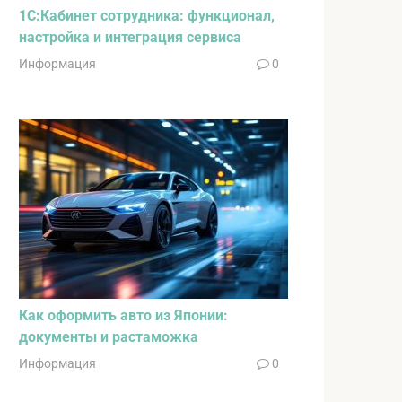
1С:Кабинет сотрудника: функционал,
настройка и интеграция сервиса
Информация
0
Как оформить авто из Японии:
документы и растаможка
Информация
0