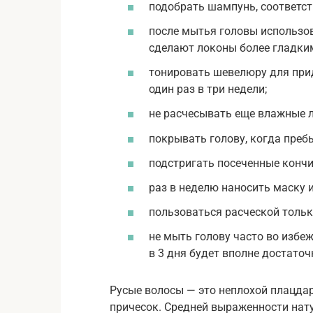
подобрать шампунь, соответс
после мытья головы использо
сделают локоны более гладки
тонировать шевелюру для прид
один раз в три недели;
не расчесывать еще влажные л
покрывать голову, когда пребы
подстригать посеченные кончик
раз в неделю наносить маску 
пользоваться расческой тольк
не мыть голову часто во избе
в 3 дня будет вполне достаточ
Русые волосы — это неплохой плацда
причесок. Средней выраженности нат