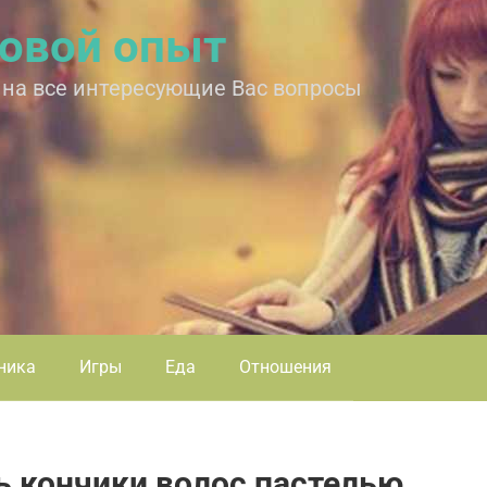
овой опыт
 на все интересующие Вас вопросы
ника
Игры
Еда
Отношения
ь кончики волос пастелью