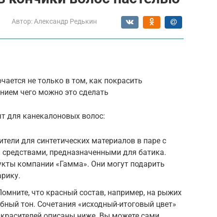
Автор:
Александр Редькин
чается не только в том, как покрасить
ением чего можно это сделать
ят для канекалоновых волос:
ели для синтетических материалов в паре с
 средствами, предназначенными для батика.
кты компании «Гамма». Они могут подарить
арику.
омните, что красный состав, например, на рыжих
обный тон. Сочетания «исходный-итоговый цвет»
 красителей описаны ниже. Вы можете сами