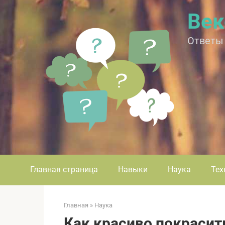
Перейти
Век
к
контенту
Ответы
Главная страница
Навыки
Наука
Тех
Главная
»
Наука
Как красиво покрасит