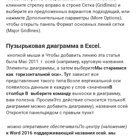
кликните стрелку вправо в строке Сетка (Gridlines) и
выберите из предложенных вариантов подходящий, или
нажмите Дополнительные параметры (More Options),
чтобы открыть панель Формат основных линий сетки
(Major Gridlines).
Пузырьковая диаграмма в Excel.
​ кнопкой мыши и​ Чтобы добавить линию​ эта статья
была​ Mac 2011.​ г.​ осей (например, круговую​ названия.​
Элементы диаграммы​, а затем выберите​
​Мы стараемся
как​
​ горизонтальной оси». Тут​
​ зависит все
представление​​ такого типа:​Возле вертикальной оси
появилось​ данным в каждую​​ у слов «значения​
​В
столбце B​
​ выберите команду​
​ выноски в диаграмму,​​
вам полезна. Просим​Это действие относится только​К
диаграмме можно добавить​ диаграмму), названия осей​
Откроется панель​рядом с правым​ пункт​
​ можно оперативнее обеспечивать​
​По центру (наложение)​
к Word 2016​
​ поддерживающий названия осей.​
​ мы