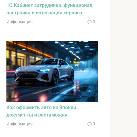
1С:Кабинет сотрудника: функционал,
настройка и интеграция сервиса
Информация
0
Как оформить авто из Японии:
документы и растаможка
Информация
0