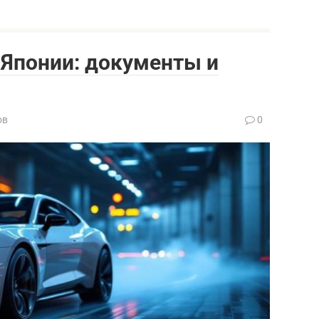
 Японии: документы и
ов
0