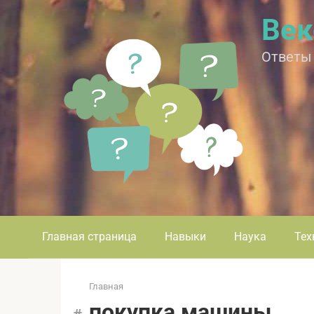
Перейти
Век
к
контенту
Ответы
Главная страница
Навыки
Наука
Тех
Главная
покупка машины