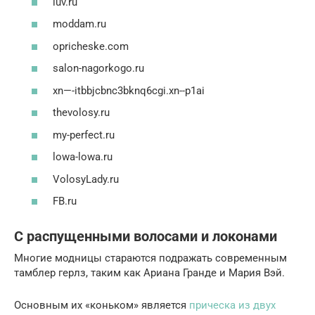
luv.ru
moddam.ru
opricheske.com
salon-nagorkogo.ru
xn—-itbbjcbnc3bknq6cgi.xn--p1ai
thevolosy.ru
my-perfect.ru
lowa-lowa.ru
VolosyLady.ru
FB.ru
С распущенными волосами и локонами
Многие модницы стараются подражать современным
тамблер герлз, таким как Ариана Гранде и Мария Вэй.
Основным их «коньком» является
прическа из двух