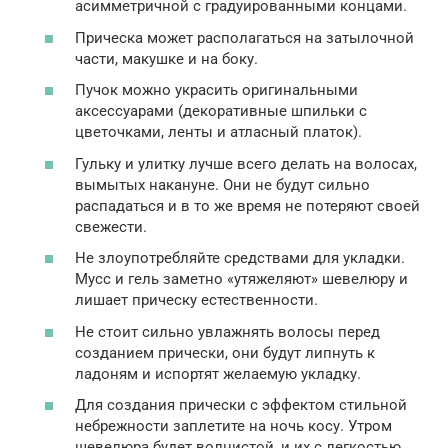
асимметричной с градуированными концами.
Прическа может располагаться на затылочной
части, макушке и на боку.
Пучок можно украсить оригинальными
аксессуарами (декоративные шпильки с
цветочками, ленты и атласный платок).
Гульку и улитку лучше всего делать на волосах,
вымытых накануне. Они не будут сильно
распадаться и в то же время не потеряют своей
свежести.
Не злоупотребляйте средствами для укладки.
Мусс и гель заметно «утяжеляют» шевелюру и
лишает прическу естественности.
Не стоит сильно увлажнять волосы перед
созданием прически, они будут липнуть к
ладоням и испортят желаемую укладку.
Для создания прически с эффектом стильной
небрежности заплетите на ночь косу. Утром
шевелюра будет волнистой, и их с легкостью